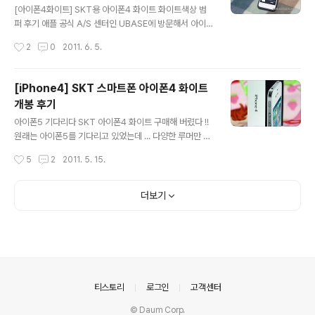
네가 앉은 테이블 위를 뛰어다녀 I don’t care 건드리면
[아이폰4화이트] SKT용 아이폰4 화이트 화이트색상 범
감당 못해 I’m hot hot hot hot fire 뒤집어지기 전에 제
퍼 후기 애플 공식 A/S 센터인 UBASE에 방문해서 아이폰
발 누가 날 좀 말려..
4 화이트 정품 범퍼 (검정색)을 받아서 착용하고 있었어요
작성시간
2
0
2011. 6. 5.
~ 왼쪽에 쪼끄만하게 보이는 녀석이 SKT에서 제공해주는
아이폰4 화이트 범퍼래요~ 6가지 색상이 있다고 하던데
흰색으로 받았어요 ^ ^ :: [iPhone4] SKT 스마트폰 아이
[iPhone4] SKT 스마트폰 아이폰4 화이트
폰4 화이트 개봉 후기 :: 포스팅 [ 링크 ] SKT 사용자만 받
개봉 후기
을수 있다고 하네요 완전흰색이 아닌것 같기두 하고 회색
글 내용
빛이 감도는것 같기도 하고.. 좀 그렇죠?? SK 텔레콤 고객
아이폰5 기다리다 SKT 아이폰4 화이트 구매해 버렸다 !!
용 사은품이라고 하는데 SKT 공식 지정 대리점에서는 SK
원래는 아이폰5를 기다리고 있었는데 ... 다양한 루머만 물
T용 아이폰4 범퍼의 존재를 모르고 있더라구요..;; :: 처음
썽 풍기기만 하고 실제적인 디자인, 성능, 스펙, 사양, 출시
작성시간
5
2
2011. 5. 15.
에 대리점에서는 사은품 같은거 없다고 하시면서 단말기만
일 등 아무것도 공식적으로 알려진바가 없네요 6월 넷째주
딸..
출시일을 기다리고 있었지만 내년 출시설까지 나오고 있
는... 그때 !!! 4월 말에 아이폰4 화이트 버전이 출시 되어버
더보기
렸어요 !!! 아이폰5가 예정대로 6월말에 출시된다면 기달
리려구 했는데 8월...9월...연말... 내년 출시설 까지 나오는
바람에 그냥 아이폰 4 화이트 버전을 구매해 버렸습니당~
스마트폰에서 성능을 중요시 하시는 분들은 갤럭시 S2를
구매 하시는것 같던데 전 화이트 색상이랑 사각라운드 디
자인이랑 아담함 그리고 어플을 보고 아이폰4로 결정했어
의안내
티스토리
로그인
고객센터
요 ! [ 아..
© Daum Corp.