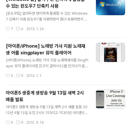
른 조건들을 따져 보았을때 가성비가 수리 하는것 보다는
수 있는 윈도우7 단축키 사용
새 제품을 구매 하는편이 좋을듯 하여 이번에 새롭게 ipTI
글 내용
ME n904ns 제품을 구매 하게 되었습니다. NAS 기능이
[윈도우팁] 알아두면 편리하게 활용할 수 있는 Windows
내장된 ipTIME n904ns 모델 입니다. 안테나가 4개나 달
7 단축키 사용 윈도우7를 사용하면서 좀더 유용하면서 편
려 있는 제품이라서 wifi는 잘 잡힐듯 하네요 2.4GHz채널
리하게 이용할 수 있는 단축키를 알아볼까 합니다. 처음에
작성시간
7
6
2013. 1. 26.
과 5GHz 채널이 존재하는 듀얼 Wifi 제공 ipTime 유무..
는 다소 어렵고 적응이 되지 않을 수도 있으나, 단축키의 사
용을 생활화 하면 좀더 빠른 컴퓨터 환경을 구현할 수 있을
듯 합니다. ^^ 1. 인터넷창 반반씩 채우기 : Win + 방향키 (
[아이폰/iPhone] 노래방 가사 지원 노래재
←, ↓, →, ↑ ) 윈도우 + 방향키 ( ← or → ) => 작업창 화
생 어플 xingplayer 뮤직 플레이어
면을 좌 50%, 우 50% 비율로 차지하도록 배치할 수 있습
글 내용
니다. 듀얼 모니터를 사용하는 느낌을 받을 수 있어요 인터
[아이폰/iPhone] 노래방 가사 지원 노래재생어플 XingPl
넷 창이 조금 좁아지는 느낌이 들긴 하지만, 하나의 모니터
ayer 뮤직 플레이어앱 친구의 갤럭시S2를 만지다가 발견
에서 2개의 화면을 동시에 보실 수 있답니다. 윈도우 + 방
한 뮤직 플레이어 Xing Player 어플입니다. 안드로이드
작성시간
5
0
2013. 1. 1.
향키 ( ↑ or ↓ ) => 현재 실행중인 ..
어플이기에 아이폰 어플에도 있을까?? 하면서 기대를 가지
고 앱스토에서 "xingplayer"를 검색해 보았습니다. 역시 i
OS 앱스토에서도 무료로 내려 받을 수 있네요 ^^ 다양한
아이폰5 생중계 생방송 9월 13일 새벽 2시
뮤직 플레이어 어플들이 있지만 XingPlayer 앱은 가사지
애플 발표
원도 되고 , 노래방 처럼 가사의 색상이 적용이 되며, 가사
글 내용
의 음 높이에 따라서 가사 글자의 높이가 달라지네요~ @.
아이폰5 생중계 생방송 9월 13일 새벽 2시 애플 발표 20
@ 처음 Xing Player 어플을 실행하면 재생 목록이 없어
12년 9월 13일 오전 2시!!! 기다리고 기다리던 아이폰5의
서 아무것도 안나오네요 보유하고 있는 노래들중에서 선택
출시를 예상해 봅니다. 이제 앞으로 3시간도 남지 않은 시
작성시간
0
0
2012. 9. 13.
해서 재생목록에 포함 할 수 있답니다. 왼쪽에 있는 4..
간이네요 공개된 이미지에서 처럼 12이라는 숫자 아래쪽
에 '5'자를 형성하는 그림자가 있어서 아이폰5의 출시를