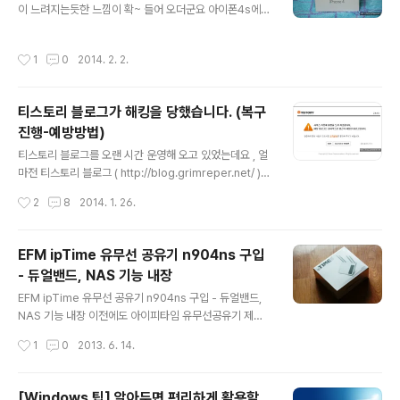
이 느려지는듯한 느낌이 확~ 들어 오더군요 아이폰4s에
있네요 요건 날짜를 설정하고 있는 모습 ~ 영문으로 구성
적용된 Siri라는 기능도 궁금하고.... 아이폰6를 기다리고
되어 있는 전자 시계 사용 설명서에요 전자시계가 다들 그
있었는데 더이상 기다리지 못하고 지름신으로 인해서 아이
러하듯 시간 설정 메뉴가 비슷비슷하고 구성 되어 있어요
작성시간
1
0
2014. 2. 2.
폰5를 질러 버렸네요 ~ 기존 아이폰4 보다 박스 케이스 크
매뉴얼 보기전에는 알람음을 어떻게 끄는지 몰라서 한참을
기가 좀더 커졌네요 아이폰5가 위, 아래로 좀더 길어졌으
헤매였네요 단순히 ..
니 당연하겠죠 ^^;; 단지 아이폰4에는 적용되지 않는 Siri
티스토리 블로그가 해킹을 당했습니다. (복구
기능 때문에 아이폰을 질렀다능.. ㅋㅋ 아이폰4에는 최신
진행-예방방법)
버전인 iOS 7 버전이 적용 되어 있고, 아이폰5에는 구버전
글 내용
인 iOS6 버전이 적용되어 있어서 UI 환경이 많이 다르답
티스토리 블로그를 오랜 시간 운영해 오고 있었는데요 , 얼
니다. 최신 버전의 iOS를 다운로드 받은후 설치하고 적용
마전 티스토리 블로그 ( http://blog.grimreper.net/ )를
해야 하지만, 변화된 UI가 색상도 그렇고 애니메이션 효과
방문하였는데 티스토리 약관 위반으로 인해 접근 제한 블
작성시간
2
8
2014. 1. 26.
(?) 같은것도 ..
라인드 블로그 처리가 되었있더군요 블로그 접근도 되지
않고 , 관리자 페이지 접속도 안되고 , 자동으로 타 사이트
로 이동이 되면서 , 어뷰징으로 인한 블라인드 블로그가 되
EFM ipTime 유무선 공유기 n904ns 구입
어버렸더군요, 로그인을 시도해보아도, 관리자 접속 조차
- 듀얼밴드, NAS 기능 내장
제한이 걸려 있습니다. 급한대로 티스트로 블로그 고객센
글 내용
터로 연락을 해서 로그인 계정 접속 제한 조치는 풀었습니
EFM ipTime 유무선 공유기 n904ns 구입 - 듀얼밴드,
다. 매일 매일 블로그 방문해서 확인을 하고 있어서 블라인
NAS 기능 내장 이전에도 아이피타임 유무선공유기 제품
드 처리가 된것을 바로 발견 할 수 있었지만, 안내 메일 발
을 사용하고 있었는데 어느날 갑자기 유무선공유기에 오류
작성시간
1
0
2013. 6. 14.
송같은 부분이 전혀 없어서 블로그에 대한 관심이 없다면
가 발생되면서 전원이 제대로 들어 오지 않는일이 자주 발
빠른 발견이 어려..
생되었습니다. A/S를 통해서 수리를 시도해 보려고 했으
나, 구매 시기가 오래된점, 수리비용이 상당한 점 등등, 다
[Windows 팁] 알아두면 편리하게 활용할