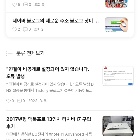
사 HD M/V
5
0
조회
3
네이버 블로그의 새로운 주소 블로그 닷미 (B
log.me) 도메인 서비스를 시작했네요
2
0
조회
2
분류 전체보기
주요 글 목록
"연결이 비공개로 설정되어 있지 않습니다."
오류 발생
글 내용
" 연결이 비공개로 설정되어 있지 않습니다. " 오류 발생 D
NS 설정을 통해서 Tistory 블로그에 접속이 가능하도록
변경 한 후, 홈페이지 도메인 주소로 접속을 하는 경우 아래
작성시간
0
0
2023. 3. 8.
와 같은 같은 " 연결이 비공개로 설정되어 있지 않습니다. "
관련 에러 문구가 표시 되는경우가 있습니다. 해결방법이
다양하게 있겠지만, 간단하게 시도해 볼 수 있는 방법들 중
2017년형 맥북프로 13인치 터치바 i7 구입
에, 인터넷 사용 기록 관련 삭제를 시도해 볼 수 있습니다.
후기
사용중인 웹브라우저 마다 설정하는 방법은 다르겠지만,
글 내용
대략적인 위치와 메뉴 이름 구성은 비슷하게 구성되어 있
이전에 사용하던 LG전자의 XnoteR1 Advanced 제품