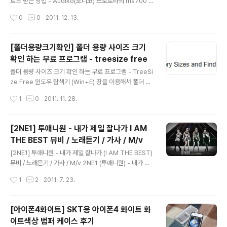
로는 아이튠즈 보관함 부분에 '소리'라는 항목이 표시되지
로드 받는 방법 - Audiko(오디코) 모토로라의 ms700 이
않을꺼에요 벨소리 설정을 위한 '소리'항목이 표시되도록
라는 2G폰을 사용하다가 스마트폰의 한 획을 그은 아이폰
작성시간
0
0
2011. 12. 13.
편집 -> 기본설정 메뉴를 선택합니다. 보관..
4를 사용하고 있습니다. 폴더폰에 일반적으로 사용되든 M
MF 형식의 벨소리는 아이폰에서 사용을 못하더라구요 아
이폰에서는 M4R 이라는 형식의 벨소리 파일을 사용할 수
[폴더용량크기확인] 폴더 용량 사이즈 크기
있다고 합니다. ========= [ 포스팅 ] ========= ::
확인 하는 무료 프로그램 - treesize free
모토로라 ms700 - 나의 모토로라 크레이져 휴대폰 MS7
글 내용
00 새옷으로 갈아 입다 !!! :: :: 아이폰4 화이트 개봉기 - [i
폴더 용량 사이즈 크기 확인 하는 무료 프로그램 - TreeSi
Phone4] SKT 스마트폰 아이폰4 화이트 개봉 후기 :: 아
ze Free 윈도우 탐색기 (Win+E) 창을 이용해서 폴더 및
이폰에서는 어플을 통해서도 M4R형식의 파일을 만들어서
파일 관리를 많이 하실텐데요 파일의 경우 용량이나 사이
작성시간
1
0
2011. 11. 28.
벨소리 적용이 가능하기도 한데요 이번에는 A..
즈 크기 같은 정보들을 확인 할 수 있지만, 폴더의 경우 폴
더의 용량이나 크기, 사이즈와 같은 정보를 확인 하기 어렵
습니다. 물론, 방법은 있습니다. 용량을 알고자 하는 폴더를
[2NE1] 투애니원 - 내가 제일 잘나가 I AM
마우스로 선택한후, 마우스 오른쪽 버튼을 눌러서 표시되
THE BEST 뮤비 / 노래듣기 / 가사 / M/v
는 팝업창 메뉴에서 '속성' 항목을 선택하면 해당 폴더의 용
글 내용
량을 확인할 수는 있습니다. 폴더의 사이즈 크기가 크다면
[2NE1] 투애니원 - 내가 제일 잘나가 (I AM THE BEST)
크기 확인 하는 시간이 길어진다는 단점, 각각의 폴더를 매
뮤비 / 노래듣기 / 가사 / M/v 2NE1 (투애니원) - 내가 제
번 선택해서 확인해야 하는 번거로움 등의 불편이 있습니
일 잘나가 (I am the Best) 제 목 : 내가 제일 잘나가 (I A
작성시간
1
2
2011. 7. 23.
다. 한번의 클릭으로 폴더 및 파일의 사이크 크기를 확인할
M THE BEST) 가 수 : 투애니원(2NE1) : 박봄(메인보컬),
수 있는 무료..
박산다라(보컬), 공민지(보컬, 랩), 씨엘(리더, 보컬, 랩) 가
사 : 내가 제일 잘 나가 X4 Bam Ratatata Tatatatata X
[아이폰4화이트] SKT용 아이폰4 화이트 화
4 Oh my god 누가 봐도 내가 좀 죽여주잖아 둘째가라면
이트색상 범퍼 케이스 후기
이 몸이 서럽잖아 넌 뒤를 따라오지만 난 앞만 보고 질주해
글 내용