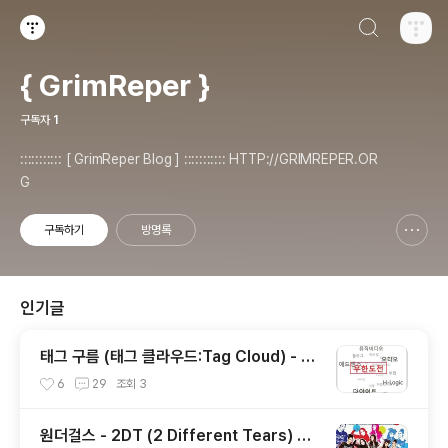
검색하기
티스토리
{ GrimReper }
구독자
1
::::::::::: [ GrimReper Blog ] ::::::::::: HTTP://GRIMREPER.OR
G
구독하기
방명록
신고하기 레이어
열기
인기글
태그 구름 (태그 클라우드:Tag Cloud) - 티
스토리(Tistory)블로그에 태그 구름 적용하
6
29
조회
3
기
원더걸스 - 2DT (2 Different Tears) 가