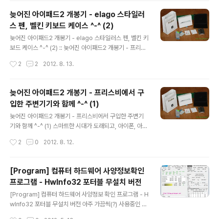
알리는 내용이 아닐까 조심스럽게 생각해 봅니다. :: 아이폰
늦어진 아이패드2 개봉기 - elago 스타일러
5 실시간 TV 생중계 생방송 :: Ustream ( http://www.u
스 펜, 벨킨 키보드 케이스 ^-^ (2)
stream.tv/ltktv ) 오늘 밤을 새워서라도 아이폰5의 출시
글 내용
현장을 보고야 말겠다는 굳은 결심 !!! 아이폰5의 발표가 2
늦어진 아이패드2 개봉기 - elago 스타일러스 펜, 벨킨 키
시간도 안남았네요 @.@ 애플의 효자 모델 아이폰5!!! 오
보드 케이스 ^-^ (2) :: 늦어진 아이패드2 개봉기 - 프리스
늘 혁신의 기대주 새로운 아이폰5의 스펙과 기능들이 발표
비에서 구입한 주변기기와 함께 ^-^ (1) :: 포스팅에서 아이
작성시간
2
2
2012. 8. 13.
가 되겠죠?? 어떤 모습으로 나타날지 기..
패드2 소개를 간단히 했었죠~ 이번엔 아이패드랑 같이 구
매한 elago 스타일러스 펜이랑 belkin 키보드 케이스 입
니다. ^^ 아이패드2 구매시 함께 구매한 elago 스타일러
늦어진 아이패드2 개봉기 - 프리스비에서 구
스 펜, 홈버튼 스티커, belkin 키보드 케이스. 스타일러스
입한 주변기기와 함께 ^-^ (1)
펜을 이용해보지 않아서 정말 연필처럼 잘 써지고 가느다
글 내용
란 모습일것이라고 기대했는데... 막상 elago 스타일러스
늦어진 아이패드2 개봉기 - 프리스비에서 구입한 주변기
펜을 개봉해 보니, 끝이 둥그스름하게 생겨서 말랑 말랑한
기와 함께 ^-^ (1) 스마트한 시대가 도래되고, 아이폰, 아이
고무재질 같더라구요 elago 스타일러스 펜으로 아이패드
패드, 갤럭시 노트, 갤럭시3, 갤럭시탭 등 다양한 스마트 기
작성시간
2
0
2012. 8. 12.
2에 글을 적어 봤는데 신기하게도 내가 쓰는대로 따..
기들이 출시되고 있는 2012년 8월 10일 현재 . . . 한발 뒤
로 물러서게 되는 행동일지 모르겠지만, 이번에 출시된 NE
W 아이패드를 뒤로 하고 아이패드2 버전을 구매했어요 ~
[Program] 컴퓨터 하드웨어 사양정보확인
얼마전에 프리스비 매장이 오픈해서 아이폰4s 구경하러
프로그램 - HwInfo32 포터블 무설치 버전
갔다가 아이패드 매력에 푹 빠져서 충동적으로 구매하게
글 내용
되어버린 아이패드2 !!! NEW 아이패드의 등장으로 인해서
[Program] 컴퓨터 하드웨어 사양정보 확인 프로그램 - H
아이패드2 제품의 단말기 가격이 할인 행사를 하고 있더라
wInfo32 포터블 무설치 버전 아주 가끔씩(?) 사용중인 컴
구요 NEW 아이패드의 단점, - 무겁고, - 밧데리 용량이 빨
퓨터에 대한 사양 확인을 해야 하는 경우가 있습니다. 특히,
작성시간