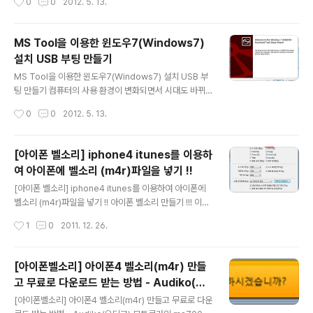
0
0
2012. 5. 13.
리 소모될것 같고, - 더 두꺼워지고 들로 인해서 고민을 하
컴퓨터 포맷후 운영체제(OS)를 새로 설치하고 그래픽카드
다가 ..
드라이브, 메인보드 드라이버 등 각종 드라이버 설치할때
죠... 현재 사용중인 컴퓨터에는 CD, DVD 장비가 탑재되
MS Tool을 이용한 윈도우7(Windows7)
어 있지 않아서 컴퓨터 구입시 받은 CD나 DVD는 사용할
설치 USB 부팅 만들기
수 없어서 해당 제품 제조사 홈페이지에서 설치파일을 다
글 내용
운받아 USB 메모리에 관련 드라이브를 받아서 설치하곤
MS Tool을 이용한 윈도우7(Windows7) 설치 USB 부
합니다. 그런데 막상 내 컴퓨터의 하드웨어 사양 정보를 모
팅 만들기 컴퓨터의 사용 환경이 변화되면서 시대도 바뀌
른다면 어떤 드라이버를 설치해야 되는지 알 수 없겠죠..?
어가고 새로운 기술이 날로 창출되고 있는것 같네요 처음
작성시간
0
0
2012. 5. 13.
예전에는 CPU-Z 라는 프로그램을 이용하긴 했었는데 이
컴퓨터를 구입할때만 해도 플로피 디스크를 이용했는데요,
번에는 좀더 다..
요즘은 dvd writer도 그닥 사용하지 않게 되는것 같네요
^^ 얼마전에 구입한 컴퓨터에는 플로피 디스크 A 드라이브
[아이폰 벨소리] iphone4 itunes를 이용하
도 없고, dvd r/w ODD 장비도 없네요 물론 데스크탑 PC
여 아이폰에 벨소리 (m4r)파일을 넣기 !!
이지만요 ^^; 윈도우 설치할때는 CD 또는 DVD, 메인보드
글 내용
드라이브, 그래픽카드 드라이브 등 각종 드라이브 설치할
[아이폰 벨소리] iphone4 itunes를 이용하여 아이폰에
때도 CD롬을 자주 애용했었는데 사용성이 떨어지면서 부
벨소리 (m4r)파일을 넣기 !! 아이폰 벨소리 만들기 !!! 이전
터 PC 구매를 하면서 누락시켜 버렸네요 운영체제 OS 설
에 아이폰 벨소리 (.m4r)파일 만드는 과정에 대해서 포스
작성시간
1
0
2011. 12. 26.
치할 대안 방법을 찾아 보다가 발견한 USB 부팅 !!! 간편하
팅을 했었는데요 :: [아이폰벨소리] 아이폰4 벨소리(m4r)
게 이용..
만들고 무료로 다운로드 받는 방법 - Audiko(오디코) :: 오
늘은 생성된 아이폰 벨소리(.m4r)을 아이튠즈(itunes)를
[아이폰벨소리] 아이폰4 벨소리(m4r) 만들
이용해서 아이폰 벨소리 설정을 하는방법을 알아보아요 이
고 무료로 다운로드 받는 방법 - Audiko(오
번 포스팅에 이용된 아이튠즈10 (itunes10) '벨소리'라는
글 내용
디코)
용어대신에 '소리'라는 용어로 변경된듯 하네요 기본적으
[아이폰벨소리] 아이폰4 벨소리(m4r) 만들고 무료로 다운