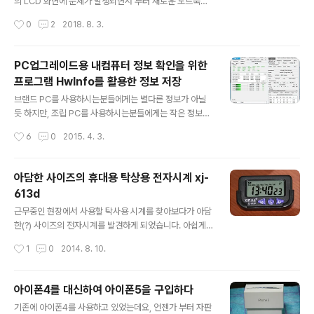
습니다. 방문기록, 쿠키, 캐시 등의 인터넷 사용 기록 정보
의 LCD 화면에 문제가 발생되면서 부터 새로운 노트북의
들을 삭제를 진행합니다. 도메인 주소를 작성후 다시 접속
갈망이 시작 되었습니다. 삼성의 NotePen 모델과 애플의
작성시간
0
2
2018. 8. 3.
하게 되면, 정상적으로 웹 페이지가 표시 되는 경우가 있습
MacbookPro 모델 중에서 고민을 하게되었습니다. 제품
니다. 인터넷 ..
에 대한 A/S 부분에서는 삼성 승 ! 다양한 애플 생태계( 아
이폰, 아이패드 등)와 새로운 MacOS 환경에 대한 호기심
PC업그레이드용 내컴퓨터 정보 확인을 위한
! 가격대는 삼성이 좀더 저렴하더군요, 애플의 맥북프로 제
프로그램 HwInfo를 활용한 정보 저장
품이 상당히 고가인줄은 알고 있었지만, 기대한 금액보다
글 내용
더 비싼 300만원 이상의 금액을 지불하게 되었습니다. 맥
브랜드 PC를 사용하시는분들에게는 별다른 정보가 아닐
북프로에는 13인치 모데과 15인치 모델이 있고, NON-터
듯 하지만, 조립 PC를 사용하시는분들에게는 작은 정보가
치바와, 터치바 모델로 나뉘어지고 있습니다. 이전부터 Ma
되지 않을까 하네요 컴퓨터에 관심이 많으신분들 같은 경
작성시간
6
0
2015. 4. 3.
cOS를 사용하신 사용자분들은 단축키 사용이 원활하여
우에는 자신이 사용하고 있는 컴퓨터의 CPU, 메인보드, 그
터치바의 필..
래픽, 메모리, 파워, ssd, hdd 등등 컴퓨터 사양에 대해서
잘 알고 계실텐데요. 조립PC를 사용하기는 하지만, 자신의
아담한 사이즈의 휴대용 탁상용 전자시계 xj-
컴퓨터 사양과 스펙에 대해서 잘 모르시는분들도 많을듯
613d
합니다. 이러한 유형의 사용자들을 위한 프로그램으로 Hw
글 내용
Info32, HwInfo64 라는 프로그램이 있어요 ^^ 이전에
근무중인 현장에서 사용할 탁사용 시계를 찾아보다가 아담
포스팅한 "[Program] 컴퓨터 하드웨어 사양정보확인 프
한(?) 사이즈의 전자시계를 발견하게 되었습니다. 아쉽게
로그램 - HwInfo32 포터블 무설치 버전" 관련글을 참고
도 한국어 지원이 되지 않습니다. 하지만 시간은 숫자만 알
작성시간
1
0
2014. 8. 10.
해 주세요 ^^ 이번 포스팅은 현재 컴퓨터의 사양의 스펙을
아 볼 수 있으면 되기때문에 문제 될것이 없지요 ^^ 현재 시
기록하기 위..
간과 함께 요일도 표시해 줍니다. "M" 버튼은 설정 모드
"S" 버튼은 알람 시간 확인 "D" 버튼은 현재 날짜를 학인
아이폰4를 대신하여 아이폰5을 구입하다
"S" 버튼 누루고 동시에 "D"버튼 알람음 끄고/켜기 "M" 버
글 내용
기존에 아이폰4를 사용하고 있었는데요, 언젠가 부터 자판
튼을 1번 누르면 초를 잴수 있는 스톱워치 기능도 제공하고