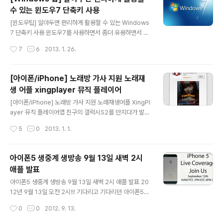
른 조건들을 따져 보았을때 가성비가 수리 하는것 보다는
수 있는 윈도우7 단축키 사용
새 제품을 구매 하는편이 좋을듯 하여 이번에 새롭게 ipTI
글 내용
ME n904ns 제품을 구매 하게 되었습니다. NAS 기능이
[윈도우팁] 알아두면 편리하게 활용할 수 있는 Windows
내장된 ipTIME n904ns 모델 입니다. 안테나가 4개나 달
7 단축키 사용 윈도우7를 사용하면서 좀더 유용하면서 편
려 있는 제품이라서 wifi는 잘 잡힐듯 하네요 2.4GHz채널
리하게 이용할 수 있는 단축키를 알아볼까 합니다. 처음에
작성시간
7
6
2013. 1. 26.
과 5GHz 채널이 존재하는 듀얼 Wifi 제공 ipTime 유무..
는 다소 어렵고 적응이 되지 않을 수도 있으나, 단축키의 사
용을 생활화 하면 좀더 빠른 컴퓨터 환경을 구현할 수 있을
듯 합니다. ^^ 1. 인터넷창 반반씩 채우기 : Win + 방향키 (
[아이폰/iPhone] 노래방 가사 지원 노래재
←, ↓, →, ↑ ) 윈도우 + 방향키 ( ← or → ) => 작업창 화
생 어플 xingplayer 뮤직 플레이어
면을 좌 50%, 우 50% 비율로 차지하도록 배치할 수 있습
글 내용
니다. 듀얼 모니터를 사용하는 느낌을 받을 수 있어요 인터
[아이폰/iPhone] 노래방 가사 지원 노래재생어플 XingPl
넷 창이 조금 좁아지는 느낌이 들긴 하지만, 하나의 모니터
ayer 뮤직 플레이어앱 친구의 갤럭시S2를 만지다가 발견
에서 2개의 화면을 동시에 보실 수 있답니다. 윈도우 + 방
한 뮤직 플레이어 Xing Player 어플입니다. 안드로이드
작성시간
5
0
2013. 1. 1.
향키 ( ↑ or ↓ ) => 현재 실행중인 ..
어플이기에 아이폰 어플에도 있을까?? 하면서 기대를 가지
고 앱스토에서 "xingplayer"를 검색해 보았습니다. 역시 i
OS 앱스토에서도 무료로 내려 받을 수 있네요 ^^ 다양한
아이폰5 생중계 생방송 9월 13일 새벽 2시
뮤직 플레이어 어플들이 있지만 XingPlayer 앱은 가사지
애플 발표
원도 되고 , 노래방 처럼 가사의 색상이 적용이 되며, 가사
글 내용
의 음 높이에 따라서 가사 글자의 높이가 달라지네요~ @.
아이폰5 생중계 생방송 9월 13일 새벽 2시 애플 발표 20
@ 처음 Xing Player 어플을 실행하면 재생 목록이 없어
12년 9월 13일 오전 2시!!! 기다리고 기다리던 아이폰5의
서 아무것도 안나오네요 보유하고 있는 노래들중에서 선택
출시를 예상해 봅니다. 이제 앞으로 3시간도 남지 않은 시
작성시간
0
0
2012. 9. 13.
해서 재생목록에 포함 할 수 있답니다. 왼쪽에 있는 4..
간이네요 공개된 이미지에서 처럼 12이라는 숫자 아래쪽
에 '5'자를 형성하는 그림자가 있어서 아이폰5의 출시를