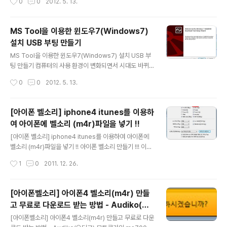
0
0
2012. 5. 13.
리 소모될것 같고, - 더 두꺼워지고 들로 인해서 고민을 하
컴퓨터 포맷후 운영체제(OS)를 새로 설치하고 그래픽카드
다가 ..
드라이브, 메인보드 드라이버 등 각종 드라이버 설치할때
죠... 현재 사용중인 컴퓨터에는 CD, DVD 장비가 탑재되
MS Tool을 이용한 윈도우7(Windows7)
어 있지 않아서 컴퓨터 구입시 받은 CD나 DVD는 사용할
설치 USB 부팅 만들기
수 없어서 해당 제품 제조사 홈페이지에서 설치파일을 다
글 내용
운받아 USB 메모리에 관련 드라이브를 받아서 설치하곤
MS Tool을 이용한 윈도우7(Windows7) 설치 USB 부
합니다. 그런데 막상 내 컴퓨터의 하드웨어 사양 정보를 모
팅 만들기 컴퓨터의 사용 환경이 변화되면서 시대도 바뀌
른다면 어떤 드라이버를 설치해야 되는지 알 수 없겠죠..?
어가고 새로운 기술이 날로 창출되고 있는것 같네요 처음
작성시간
0
0
2012. 5. 13.
예전에는 CPU-Z 라는 프로그램을 이용하긴 했었는데 이
컴퓨터를 구입할때만 해도 플로피 디스크를 이용했는데요,
번에는 좀더 다..
요즘은 dvd writer도 그닥 사용하지 않게 되는것 같네요
^^ 얼마전에 구입한 컴퓨터에는 플로피 디스크 A 드라이브
[아이폰 벨소리] iphone4 itunes를 이용하
도 없고, dvd r/w ODD 장비도 없네요 물론 데스크탑 PC
여 아이폰에 벨소리 (m4r)파일을 넣기 !!
이지만요 ^^; 윈도우 설치할때는 CD 또는 DVD, 메인보드
글 내용
드라이브, 그래픽카드 드라이브 등 각종 드라이브 설치할
[아이폰 벨소리] iphone4 itunes를 이용하여 아이폰에
때도 CD롬을 자주 애용했었는데 사용성이 떨어지면서 부
벨소리 (m4r)파일을 넣기 !! 아이폰 벨소리 만들기 !!! 이전
터 PC 구매를 하면서 누락시켜 버렸네요 운영체제 OS 설
에 아이폰 벨소리 (.m4r)파일 만드는 과정에 대해서 포스
작성시간
1
0
2011. 12. 26.
치할 대안 방법을 찾아 보다가 발견한 USB 부팅 !!! 간편하
팅을 했었는데요 :: [아이폰벨소리] 아이폰4 벨소리(m4r)
게 이용..
만들고 무료로 다운로드 받는 방법 - Audiko(오디코) :: 오
늘은 생성된 아이폰 벨소리(.m4r)을 아이튠즈(itunes)를
[아이폰벨소리] 아이폰4 벨소리(m4r) 만들
이용해서 아이폰 벨소리 설정을 하는방법을 알아보아요 이
고 무료로 다운로드 받는 방법 - Audiko(오
번 포스팅에 이용된 아이튠즈10 (itunes10) '벨소리'라는
글 내용
디코)
용어대신에 '소리'라는 용어로 변경된듯 하네요 기본적으
[아이폰벨소리] 아이폰4 벨소리(m4r) 만들고 무료로 다운