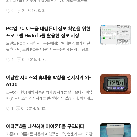
습니다. 방문기록, 쿠키, 캐시 등의 인터넷 사용 기록 정보
의 LCD 화면에 문제가 발생되면서 부터 새로운 노트북의
들을 삭제를 진행합니다. 도메인 주소를 작성후 다시 접속
갈망이 시작 되었습니다. 삼성의 NotePen 모델과 애플의
작성시간
0
2
2018. 8. 3.
하게 되면, 정상적으로 웹 페이지가 표시 되는 경우가 있습
MacbookPro 모델 중에서 고민을 하게되었습니다. 제품
니다. 인터넷 ..
에 대한 A/S 부분에서는 삼성 승 ! 다양한 애플 생태계( 아
이폰, 아이패드 등)와 새로운 MacOS 환경에 대한 호기심
PC업그레이드용 내컴퓨터 정보 확인을 위한
! 가격대는 삼성이 좀더 저렴하더군요, 애플의 맥북프로 제
프로그램 HwInfo를 활용한 정보 저장
품이 상당히 고가인줄은 알고 있었지만, 기대한 금액보다
글 내용
더 비싼 300만원 이상의 금액을 지불하게 되었습니다. 맥
브랜드 PC를 사용하시는분들에게는 별다른 정보가 아닐
북프로에는 13인치 모데과 15인치 모델이 있고, NON-터
듯 하지만, 조립 PC를 사용하시는분들에게는 작은 정보가
치바와, 터치바 모델로 나뉘어지고 있습니다. 이전부터 Ma
되지 않을까 하네요 컴퓨터에 관심이 많으신분들 같은 경
작성시간
6
0
2015. 4. 3.
cOS를 사용하신 사용자분들은 단축키 사용이 원활하여
우에는 자신이 사용하고 있는 컴퓨터의 CPU, 메인보드, 그
터치바의 필..
래픽, 메모리, 파워, ssd, hdd 등등 컴퓨터 사양에 대해서
잘 알고 계실텐데요. 조립PC를 사용하기는 하지만, 자신의
아담한 사이즈의 휴대용 탁상용 전자시계 xj-
컴퓨터 사양과 스펙에 대해서 잘 모르시는분들도 많을듯
613d
합니다. 이러한 유형의 사용자들을 위한 프로그램으로 Hw
글 내용
Info32, HwInfo64 라는 프로그램이 있어요 ^^ 이전에
근무중인 현장에서 사용할 탁사용 시계를 찾아보다가 아담
포스팅한 "[Program] 컴퓨터 하드웨어 사양정보확인 프
한(?) 사이즈의 전자시계를 발견하게 되었습니다. 아쉽게
로그램 - HwInfo32 포터블 무설치 버전" 관련글을 참고
도 한국어 지원이 되지 않습니다. 하지만 시간은 숫자만 알
작성시간
1
0
2014. 8. 10.
해 주세요 ^^ 이번 포스팅은 현재 컴퓨터의 사양의 스펙을
아 볼 수 있으면 되기때문에 문제 될것이 없지요 ^^ 현재 시
기록하기 위..
간과 함께 요일도 표시해 줍니다. "M" 버튼은 설정 모드
"S" 버튼은 알람 시간 확인 "D" 버튼은 현재 날짜를 학인
아이폰4를 대신하여 아이폰5을 구입하다
"S" 버튼 누루고 동시에 "D"버튼 알람음 끄고/켜기 "M" 버
글 내용
기존에 아이폰4를 사용하고 있었는데요, 언젠가 부터 자판
튼을 1번 누르면 초를 잴수 있는 스톱워치 기능도 제공하고