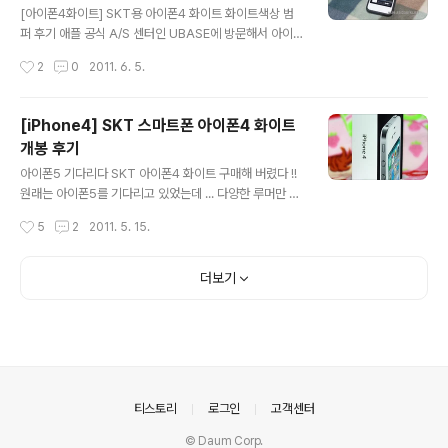
네가 앉은 테이블 위를 뛰어다녀 I don’t care 건드리면
[아이폰4화이트] SKT용 아이폰4 화이트 화이트색상 범
감당 못해 I’m hot hot hot hot fire 뒤집어지기 전에 제
퍼 후기 애플 공식 A/S 센터인 UBASE에 방문해서 아이폰
발 누가 날 좀 말려..
4 화이트 정품 범퍼 (검정색)을 받아서 착용하고 있었어요
작성시간
2
0
2011. 6. 5.
~ 왼쪽에 쪼끄만하게 보이는 녀석이 SKT에서 제공해주는
아이폰4 화이트 범퍼래요~ 6가지 색상이 있다고 하던데
흰색으로 받았어요 ^ ^ :: [iPhone4] SKT 스마트폰 아이
[iPhone4] SKT 스마트폰 아이폰4 화이트
폰4 화이트 개봉 후기 :: 포스팅 [ 링크 ] SKT 사용자만 받
개봉 후기
을수 있다고 하네요 완전흰색이 아닌것 같기두 하고 회색
글 내용
빛이 감도는것 같기도 하고.. 좀 그렇죠?? SK 텔레콤 고객
아이폰5 기다리다 SKT 아이폰4 화이트 구매해 버렸다 !!
용 사은품이라고 하는데 SKT 공식 지정 대리점에서는 SK
원래는 아이폰5를 기다리고 있었는데 ... 다양한 루머만 물
T용 아이폰4 범퍼의 존재를 모르고 있더라구요..;; :: 처음
썽 풍기기만 하고 실제적인 디자인, 성능, 스펙, 사양, 출시
작성시간
5
2
2011. 5. 15.
에 대리점에서는 사은품 같은거 없다고 하시면서 단말기만
일 등 아무것도 공식적으로 알려진바가 없네요 6월 넷째주
딸..
출시일을 기다리고 있었지만 내년 출시설까지 나오고 있
는... 그때 !!! 4월 말에 아이폰4 화이트 버전이 출시 되어버
더보기
렸어요 !!! 아이폰5가 예정대로 6월말에 출시된다면 기달
리려구 했는데 8월...9월...연말... 내년 출시설 까지 나오는
바람에 그냥 아이폰 4 화이트 버전을 구매해 버렸습니당~
스마트폰에서 성능을 중요시 하시는 분들은 갤럭시 S2를
구매 하시는것 같던데 전 화이트 색상이랑 사각라운드 디
자인이랑 아담함 그리고 어플을 보고 아이폰4로 결정했어
의안내
티스토리
로그인
고객센터
요 ! [ 아..
© Daum Corp.