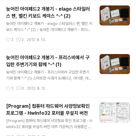
알리는 내용이 아닐까 조심스럽게 생각해 봅니다. :: 아이폰
늦어진 아이패드2 개봉기 - elago 스타일러
5 실시간 TV 생중계 생방송 :: Ustream ( http://www.u
스 펜, 벨킨 키보드 케이스 ^-^ (2)
stream.tv/ltktv ) 오늘 밤을 새워서라도 아이폰5의 출시
글 내용
현장을 보고야 말겠다는 굳은 결심 !!! 아이폰5의 발표가 2
늦어진 아이패드2 개봉기 - elago 스타일러스 펜, 벨킨 키
시간도 안남았네요 @.@ 애플의 효자 모델 아이폰5!!! 오
보드 케이스 ^-^ (2) :: 늦어진 아이패드2 개봉기 - 프리스
늘 혁신의 기대주 새로운 아이폰5의 스펙과 기능들이 발표
비에서 구입한 주변기기와 함께 ^-^ (1) :: 포스팅에서 아이
작성시간
2
2
2012. 8. 13.
가 되겠죠?? 어떤 모습으로 나타날지 기..
패드2 소개를 간단히 했었죠~ 이번엔 아이패드랑 같이 구
매한 elago 스타일러스 펜이랑 belkin 키보드 케이스 입
니다. ^^ 아이패드2 구매시 함께 구매한 elago 스타일러
늦어진 아이패드2 개봉기 - 프리스비에서 구
스 펜, 홈버튼 스티커, belkin 키보드 케이스. 스타일러스
입한 주변기기와 함께 ^-^ (1)
펜을 이용해보지 않아서 정말 연필처럼 잘 써지고 가느다
글 내용
란 모습일것이라고 기대했는데... 막상 elago 스타일러스
늦어진 아이패드2 개봉기 - 프리스비에서 구입한 주변기
펜을 개봉해 보니, 끝이 둥그스름하게 생겨서 말랑 말랑한
기와 함께 ^-^ (1) 스마트한 시대가 도래되고, 아이폰, 아이
고무재질 같더라구요 elago 스타일러스 펜으로 아이패드
패드, 갤럭시 노트, 갤럭시3, 갤럭시탭 등 다양한 스마트 기
작성시간
2
0
2012. 8. 12.
2에 글을 적어 봤는데 신기하게도 내가 쓰는대로 따..
기들이 출시되고 있는 2012년 8월 10일 현재 . . . 한발 뒤
로 물러서게 되는 행동일지 모르겠지만, 이번에 출시된 NE
W 아이패드를 뒤로 하고 아이패드2 버전을 구매했어요 ~
[Program] 컴퓨터 하드웨어 사양정보확인
얼마전에 프리스비 매장이 오픈해서 아이폰4s 구경하러
프로그램 - HwInfo32 포터블 무설치 버전
갔다가 아이패드 매력에 푹 빠져서 충동적으로 구매하게
글 내용
되어버린 아이패드2 !!! NEW 아이패드의 등장으로 인해서
[Program] 컴퓨터 하드웨어 사양정보 확인 프로그램 - H
아이패드2 제품의 단말기 가격이 할인 행사를 하고 있더라
wInfo32 포터블 무설치 버전 아주 가끔씩(?) 사용중인 컴
구요 NEW 아이패드의 단점, - 무겁고, - 밧데리 용량이 빨
퓨터에 대한 사양 확인을 해야 하는 경우가 있습니다. 특히,
작성시간