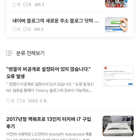
사 HD M/V
5
0
조회
3
네이버 블로그의 새로운 주소 블로그 닷미 (B
log.me) 도메인 서비스를 시작했네요
2
0
조회
2
분류 전체보기
주요 글 목록
"연결이 비공개로 설정되어 있지 않습니다."
오류 발생
글 내용
" 연결이 비공개로 설정되어 있지 않습니다. " 오류 발생 D
NS 설정을 통해서 Tistory 블로그에 접속이 가능하도록
변경 한 후, 홈페이지 도메인 주소로 접속을 하는 경우 아래
작성시간
0
0
2023. 3. 8.
와 같은 같은 " 연결이 비공개로 설정되어 있지 않습니다. "
관련 에러 문구가 표시 되는경우가 있습니다. 해결방법이
다양하게 있겠지만, 간단하게 시도해 볼 수 있는 방법들 중
2017년형 맥북프로 13인치 터치바 i7 구입
에, 인터넷 사용 기록 관련 삭제를 시도해 볼 수 있습니다.
후기
사용중인 웹브라우저 마다 설정하는 방법은 다르겠지만,
글 내용
대략적인 위치와 메뉴 이름 구성은 비슷하게 구성되어 있
이전에 사용하던 LG전자의 XnoteR1 Advanced 제품