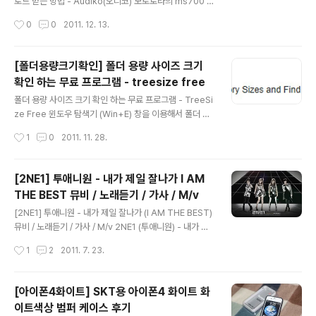
로는 아이튠즈 보관함 부분에 '소리'라는 항목이 표시되지
로드 받는 방법 - Audiko(오디코) 모토로라의 ms700 이
않을꺼에요 벨소리 설정을 위한 '소리'항목이 표시되도록
라는 2G폰을 사용하다가 스마트폰의 한 획을 그은 아이폰
작성시간
0
0
2011. 12. 13.
편집 -> 기본설정 메뉴를 선택합니다. 보관..
4를 사용하고 있습니다. 폴더폰에 일반적으로 사용되든 M
MF 형식의 벨소리는 아이폰에서 사용을 못하더라구요 아
이폰에서는 M4R 이라는 형식의 벨소리 파일을 사용할 수
[폴더용량크기확인] 폴더 용량 사이즈 크기
있다고 합니다. ========= [ 포스팅 ] ========= ::
확인 하는 무료 프로그램 - treesize free
모토로라 ms700 - 나의 모토로라 크레이져 휴대폰 MS7
글 내용
00 새옷으로 갈아 입다 !!! :: :: 아이폰4 화이트 개봉기 - [i
폴더 용량 사이즈 크기 확인 하는 무료 프로그램 - TreeSi
Phone4] SKT 스마트폰 아이폰4 화이트 개봉 후기 :: 아
ze Free 윈도우 탐색기 (Win+E) 창을 이용해서 폴더 및
이폰에서는 어플을 통해서도 M4R형식의 파일을 만들어서
파일 관리를 많이 하실텐데요 파일의 경우 용량이나 사이
작성시간
1
0
2011. 11. 28.
벨소리 적용이 가능하기도 한데요 이번에는 A..
즈 크기 같은 정보들을 확인 할 수 있지만, 폴더의 경우 폴
더의 용량이나 크기, 사이즈와 같은 정보를 확인 하기 어렵
습니다. 물론, 방법은 있습니다. 용량을 알고자 하는 폴더를
[2NE1] 투애니원 - 내가 제일 잘나가 I AM
마우스로 선택한후, 마우스 오른쪽 버튼을 눌러서 표시되
THE BEST 뮤비 / 노래듣기 / 가사 / M/v
는 팝업창 메뉴에서 '속성' 항목을 선택하면 해당 폴더의 용
글 내용
량을 확인할 수는 있습니다. 폴더의 사이즈 크기가 크다면
[2NE1] 투애니원 - 내가 제일 잘나가 (I AM THE BEST)
크기 확인 하는 시간이 길어진다는 단점, 각각의 폴더를 매
뮤비 / 노래듣기 / 가사 / M/v 2NE1 (투애니원) - 내가 제
번 선택해서 확인해야 하는 번거로움 등의 불편이 있습니
일 잘나가 (I am the Best) 제 목 : 내가 제일 잘나가 (I A
작성시간
1
2
2011. 7. 23.
다. 한번의 클릭으로 폴더 및 파일의 사이크 크기를 확인할
M THE BEST) 가 수 : 투애니원(2NE1) : 박봄(메인보컬),
수 있는 무료..
박산다라(보컬), 공민지(보컬, 랩), 씨엘(리더, 보컬, 랩) 가
사 : 내가 제일 잘 나가 X4 Bam Ratatata Tatatatata X
[아이폰4화이트] SKT용 아이폰4 화이트 화
4 Oh my god 누가 봐도 내가 좀 죽여주잖아 둘째가라면
이트색상 범퍼 케이스 후기
이 몸이 서럽잖아 넌 뒤를 따라오지만 난 앞만 보고 질주해
글 내용