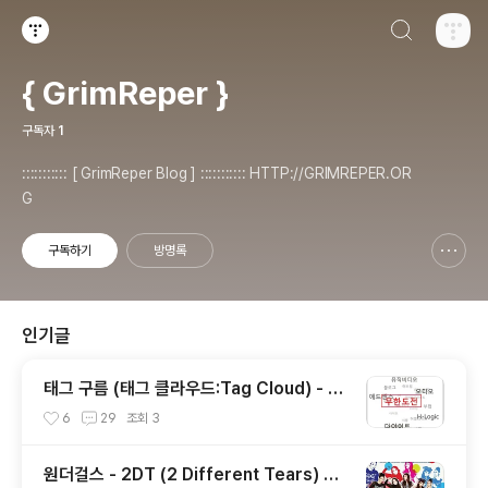
검색하기
티스토리
{ GrimReper }
구독자
1
::::::::::: [ GrimReper Blog ] ::::::::::: HTTP://GRIMREPER.OR
G
구독하기
방명록
신고하기 레이어
열기
인기글
태그 구름 (태그 클라우드:Tag Cloud) - 티
스토리(Tistory)블로그에 태그 구름 적용하
6
29
조회
3
기
원더걸스 - 2DT (2 Different Tears) 가