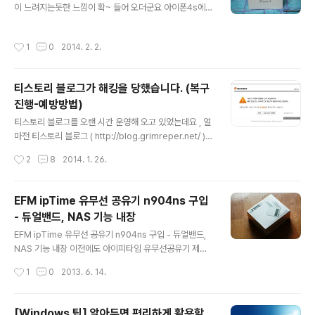
이 느려지는듯한 느낌이 확~ 들어 오더군요 아이폰4s에
있네요 요건 날짜를 설정하고 있는 모습 ~ 영문으로 구성
적용된 Siri라는 기능도 궁금하고.... 아이폰6를 기다리고
되어 있는 전자 시계 사용 설명서에요 전자시계가 다들 그
있었는데 더이상 기다리지 못하고 지름신으로 인해서 아이
러하듯 시간 설정 메뉴가 비슷비슷하고 구성 되어 있어요
작성시간
1
0
2014. 2. 2.
폰5를 질러 버렸네요 ~ 기존 아이폰4 보다 박스 케이스 크
매뉴얼 보기전에는 알람음을 어떻게 끄는지 몰라서 한참을
기가 좀더 커졌네요 아이폰5가 위, 아래로 좀더 길어졌으
헤매였네요 단순히 ..
니 당연하겠죠 ^^;; 단지 아이폰4에는 적용되지 않는 Siri
티스토리 블로그가 해킹을 당했습니다. (복구
기능 때문에 아이폰을 질렀다능.. ㅋㅋ 아이폰4에는 최신
진행-예방방법)
버전인 iOS 7 버전이 적용 되어 있고, 아이폰5에는 구버전
글 내용
인 iOS6 버전이 적용되어 있어서 UI 환경이 많이 다르답
티스토리 블로그를 오랜 시간 운영해 오고 있었는데요 , 얼
니다. 최신 버전의 iOS를 다운로드 받은후 설치하고 적용
마전 티스토리 블로그 ( http://blog.grimreper.net/ )를
해야 하지만, 변화된 UI가 색상도 그렇고 애니메이션 효과
방문하였는데 티스토리 약관 위반으로 인해 접근 제한 블
작성시간
2
8
2014. 1. 26.
(?) 같은것도 ..
라인드 블로그 처리가 되었있더군요 블로그 접근도 되지
않고 , 관리자 페이지 접속도 안되고 , 자동으로 타 사이트
로 이동이 되면서 , 어뷰징으로 인한 블라인드 블로그가 되
EFM ipTime 유무선 공유기 n904ns 구입
어버렸더군요, 로그인을 시도해보아도, 관리자 접속 조차
- 듀얼밴드, NAS 기능 내장
제한이 걸려 있습니다. 급한대로 티스트로 블로그 고객센
글 내용
터로 연락을 해서 로그인 계정 접속 제한 조치는 풀었습니
EFM ipTime 유무선 공유기 n904ns 구입 - 듀얼밴드,
다. 매일 매일 블로그 방문해서 확인을 하고 있어서 블라인
NAS 기능 내장 이전에도 아이피타임 유무선공유기 제품
드 처리가 된것을 바로 발견 할 수 있었지만, 안내 메일 발
을 사용하고 있었는데 어느날 갑자기 유무선공유기에 오류
작성시간
1
0
2013. 6. 14.
송같은 부분이 전혀 없어서 블로그에 대한 관심이 없다면
가 발생되면서 전원이 제대로 들어 오지 않는일이 자주 발
빠른 발견이 어려..
생되었습니다. A/S를 통해서 수리를 시도해 보려고 했으
나, 구매 시기가 오래된점, 수리비용이 상당한 점 등등, 다
[Windows 팁] 알아두면 편리하게 활용할