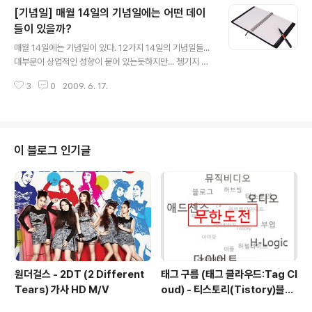
[기념일] 매월 14일의 기념일에는 어떤 데이
최신 업데이트 및 검사를 통해 DDoS 악성코드를 진단 및 치료 할 수 있으며 실
시간 감시를 활성화하여 악성코드의 실행을 실시간으로 차단할 수 있습니다. 알
들이 있을까?
글 내용
약이 설치되어 있지 않은 사용자는 아래 링크를 클릭하여 알약을 설치하고 DD
매월 14일에는 기념일이 있다. 12가지 14일의 기념일들...
oS 악성코드를 차단/치..
대부분이 상업적인 성향이 묻어 있는듯하지만... 쳉기지 못
하는 분들은 쬐끔 맘상하는 날들이 될지도 ... ㅡ,.ㅡ^ 1월 1
3
0
2009. 6. 17.
4일 : 다이어리데이 => 연인끼리 서로 일기장을 선물하는
날 2월 14일 : 발렌타인데이 => 여자가 남자에게 초콜릿을
선물하며 사랑을 고백하는 날 3월 14일 : 화이트데이 => 남
자가 여자에게 사탕을 선물하며 사랑을 고백하는 날 4월 1
4일 : 블랙데이 => 초콜릿,사탕을 받지 못한 분들이 짜장면
이 블로그 인기글
을 먹으며 위로하는 날 5월 14일 : 로즈데이 => 연인들끼리
달콤한 키스와 함꼐 장미꽃을 주고 받은 날 6월 14일 : 키
스데이 => 남녀가 사랑을 고백하며 사랑의 입맞춤을 나누
는 날 7월 14일 : 실버데이 => 실버..
원더걸스 - 2DT (2 Different
태그 구름 (태그 클라우드:Tag Cl
Tears) 가사 HD M/V
oud) - 티스토리(Tistory)블로
그에 태그 구름 적용하기