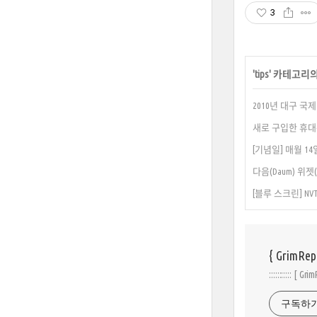
3
'
tips
' 카테고리의
2010년 대구 국
새로 구입한 휴대
[기념일] 매월 
다음(Daum) 위젯
[블루 스크린] N
{ GrimRep
::::::::::: [ 
구독하