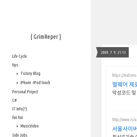
{ GrimReper }
2009. 7. 9. 21:13
Life Cycle
tips
Tistory Blog
https://malzero
IPhone -IPod touch
멀웨어 제
Personal Project
악성코드 및
C#
IT Info(?)
fun fun
http://www.iscu.
MusicVideo
서울사이버
Side Jobs