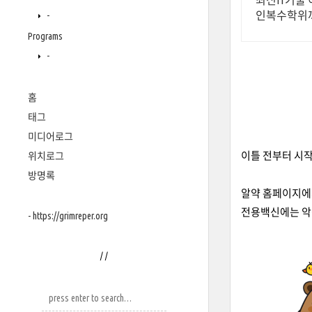
최신IT기술 
인복수학위
-
Programs
-
홈
태그
미디어로그
이틀 전부터 시작된
위치로그
방명록
알약 홈페이지에
전용백신에는 악
- https://grimreper.org
/
/