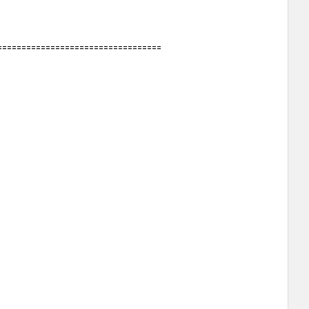
==================================