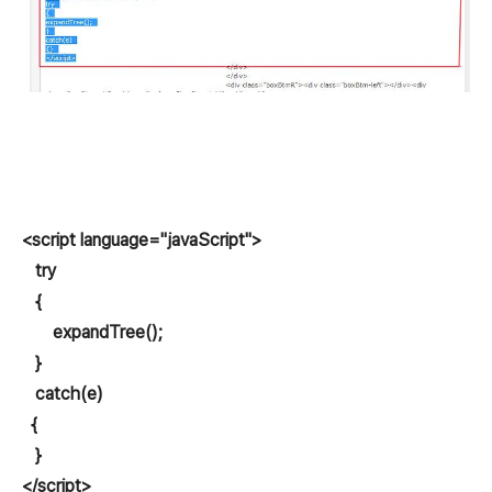
<script language="javaScript">
try
{
expandTree();
}
catch(e)
{
}
</script>