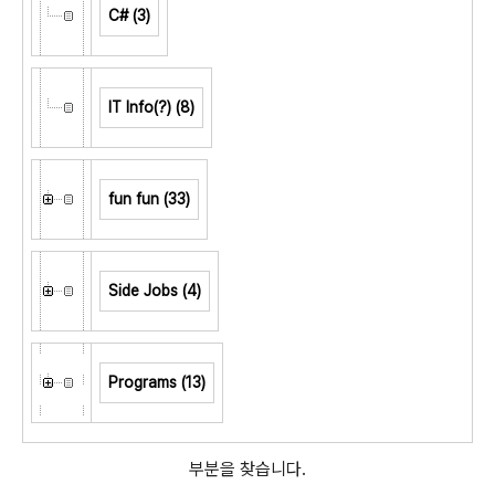
C#
(3)
IT Info(?)
(8)
fun fun
(33)
Side Jobs
(4)
Programs
(13)
부분을 찾습니다.