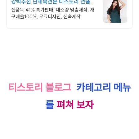
강력추천 단체복전문 티스토리 전품목
41% 특가세일
전품목 41% 특가판매, 대소량 맞춤제작, 재
구매율100%, 무료디자인, 신속제작
티스토리 블로그
카테고리 메뉴
를
펴쳐 보자