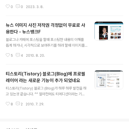
변경 한 후, 홈페이지 도메인 주소로 접속을 하는 경우 아래
대게는 RSS..
0
0
2023. 3. 8.
와 같은 같은 " 연결이 비공개로 설정되어 있지 않습니다. "
관련 에러 문구가 표시 되는경우가 있습니다. 해결방법이
다양하게 있겠지만, 간단하게 시도해 볼 수 있는 방법들 중
뉴스 이미지 사진 저작권 걱정없이 무료로 사
에, 인터넷 사용 기록 관련 삭제를 시도해 볼 수 있습니다.
사용중인 웹브라우저 마다 설정하는 방법은 다르겠지만,
용한다 - 뉴스뱅크F
글 내용
대략적인 위치와 메뉴 이름 구성은 비슷하게 구성되어 있
블로그나 카페에 포스팅을 할때 포스팅한 내용의 이해를
습니다. 방문기록, 쿠키, 캐시 등의 인터넷 사용 기록 정보
돕게 하거나, 시각적으로 보여주기를 하려 할때 이미지를
들을 삭제를 진행합니다. 도메인 주소를 작성후 다시 접속
자주 이용합니다. 자신이 직접 제작하거나 제작자로 부터
하게 되면, 정상적으로 웹 페이지가 표시 되는 경우가 있습
5
4
2010. 8. 20.
허락을 받지 않는 이상 대부분의 이미지는 저작권이 있는
니다. 인터넷 ..
자료들입니다. 인터넷 신문, 뉴스 언론사 등의 기사로 송출
된 이미지의 경우 저작권이 있는 자료라서 함부로 퍼올수
티스토리(Tistory) 블로그(Blog)에 프로필
없는데요, 저작권으로 벗어나 안전하고 합법적으로 뉴스,
신문, 언론사 등에서 퍼올수 있는 시스템인 뉴스뱅크F가 있
레이어 라는 새로운 기능이 추가 되었네요
글 내용
습니다. 이슈화된 내용의 글을 포스팅 할때 이해자료로, 이
티스토리(Tistory) 블로그 (Blog)가 하루 하루 발전을 하
해도를 높이기 위해서 무작정 이미지를 퍼오기 보다는 합
고 있는것 같습니다. ^^ 얼마전에도 티에디션이라는 기능
법적인 방법으로 뉴스뱅크F에서 이미지를 가져와서 사용
을 소개 했었는데요 티에디션 기능은 티스토리 블로그 첫
해보는것도 좋을듯 합니다. ^^ 비슷한 서비스를 제공하는
8
2
2010. 7. 29.
화면을 자신이 원하는 구성으로 설정 할 수 있는 기능입니
다른 사이트들도 몇몇 있으나 이번에는 뉴스뱅크F..
다. 나만의 블로그를 나타낼 수 있는 구도로 작성하거나, 알
리고 싶은 정보들을 위주로 구성할 수 도 있습니다. 티에디
션 기능이 없을때에 티스토리 블로그 (http://grimreper.
tistory.com) 에 접속할 때는 최신글이 표시될 뿐이였습