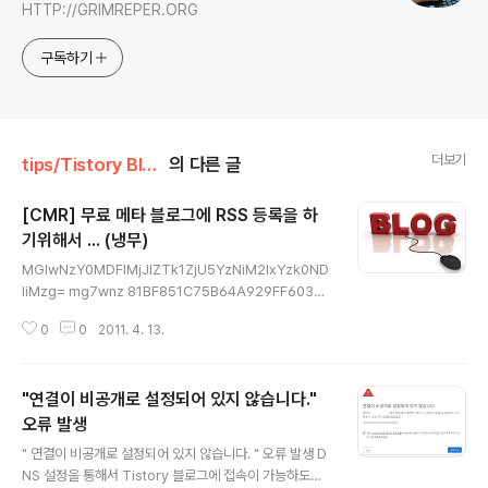
HTTP://GRIMREPER.ORG
구독하기
더보기
tips/Tistory Blog
의 다른 글
[CMR] 무료 메타 블로그에 RSS 등록을 하
기위해서 ... (냉무)
글 내용
MGIwNzY0MDFlMjJlZTk1ZjU5YzNiM2IxYzk0ND
liMzg= mg7wnz 81BF851C75B64A929FF6034E
BF196E5F 1NQf6F6dK3EM346dVQ6L 02eb467
0
0
2011. 4. 13.
5352b40325784bd49769950e0 MGIwNzY0M
DFlMjJlZTk1ZjU5YzNiM2IxYzk0NDliMzg= 933f6
92c1d693ac75e13d533c4628123 40381FB75
"연결이 비공개로 설정되어 있지 않습니다."
83147519E6F08988E31867D mg7wnz 블로거들
의 놀이터(?) 라고 할 수 있을가요?? 메타 블로그 라는게 있
오류 발생
글 내용
습니다. 메타 블로그에 자신의 블로그를 등록 하기위해서
" 연결이 비공개로 설정되어 있지 않습니다. " 오류 발생 D
특정 인증키를 삽입후 새글을 작성 하여 RSS에 정상적으
NS 설정을 통해서 Tistory 블로그에 접속이 가능하도록
로 노출이 이뤄지는지 확인 하는 작업을 거치게 됩니다. (