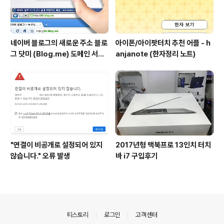
네이버 블로그의 새로운 주소 블로
아이폰/아이팟터치 추천 어플 - h
그 닷미 (Blog.me) 도메인 서비
anjanote (한자정리 노트)
스를 시작했네요
"연결이 비공개로 설정되어 있지
2017년형 맥북프로 13인치 터치
않습니다." 오류 발생
바 i7 구입후기
의안내
티스토리
로그인
고객센터