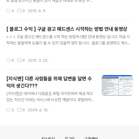
로 발급 받으시는 분들이 많이 계실듯 하네요 저 또한 수익
금 발생시 수표로 지급 받는것으로 설정 되어 있네요 ^^ 구
작성시간
4
0
2010. 6. 9.
글 수표를 추심을 통하여 환전하기 위해서는 수수료가 발
생되는데요 은행들 마다 수수료의 차이가 있습니다. 주 거
래 은행의 수수료를 확인해 보시고 이용하시면, 조금이라
[ 블로그 수익 ] 구글 광고 애드센스 시작하는 방법 안내 동영상
도 수수료의 발생을 줄일 수 있지 않을까 생각 합니다. 50
글 내용
> > > 구글 광고인 애드센스를 시작 하는 방법에 대한 안내 동영상 입니다. 처음 시
0달러를 기준으로 하여 적은 금액 많은 금액으로 수수료를
작하는 분들에게 도움이 될 수 있지 않을까 생각 합니다 . 블로그를 운영하고 계시는
구분하는 경우도 있으니 100달러 넘으면 구글 수표를 지
분들이라면 구글 애드센스를 이용하는 방법도 부수입을 올릴 수 있는 방안이 아닐까
급 받기 보다는 400달러가 넘으면 구글 수표를 지급 방법
합니다. 안내 동영상에서도 안내 하는 내용이지만, 구글 애드센스를 블로그에 적용하
으로 해서 구글 달러 수표 환전 횟수를 줄임으로써 추심 수
작성시간
0
0
2010. 3. 25.
기 전에 프로그램 정책에 맞게 이용 하실 수 있도록 주의 하세요~~~
수료를 줄일 수 있지 않을까 합니다. 은행 카테고리 수수료
리스트 SC제일 외화수표추심 수수료..
[지식맨] 다른 사람들을 위해 답변을 달면 수
익이 생긴다???
글 내용
[지식맨]은 네이버나 다음같은 포털 사이트에서 제공 하고
있는 지식인 이라는 서비스와 비슷한 개념이다. 포털에서
제공하고 있는 지식인 이라는 서비스는 포털 사이트에 회
작성시간
3
0
2009. 6. 15.
원가입을 통해서 회원의 자격을 갖춘 사람들이 궁금증에
대한 질문을 올리고 회원들이 질문에 대한 답변을 달아 주
는 방식이다. 하나의 질문에 대해서 여러 회원이 답변을 달
수 있는 구조이다. 하지만, 지식맨 이라는 서비스는 좀더 다
른 기능을 제공한다. 먼저, 질문하는 사람은 인터넷상에서
의안내
티스토리
로그인
고객센터