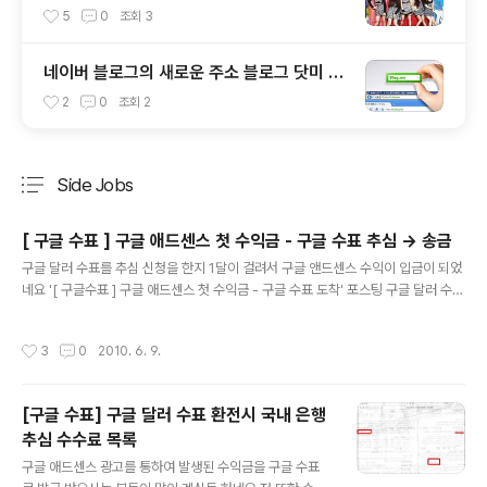
사 HD M/V
5
0
조회
3
네이버 블로그의 새로운 주소 블로그 닷미 (B
log.me) 도메인 서비스를 시작했네요
2
0
조회
2
Side Jobs
분류 전체보기
주요 글 목록
[ 구글 수표 ] 구글 애드센스 첫 수익금 - 구글 수표 추심 -> 송금
글 내용
구글 달러 수표를 추심 신청을 한지 1달이 걸려서 구글 앤드센스 수익이 입금이 되었
네요 '[ 구글수표 ] 구글 애드센스 첫 수익금 - 구글 수표 도착' 포스팅 구글 달러 수표
를 우편으로 발급받았던 내용을 포스팅 하였습니다. 이번에는 구글 달러 수표를 추심
하여 계좌로 송금 받은 내용을 적어 볼까 합니다. ^^ 2010년 5월 11일자로 외환은
작성시간
3
0
2010. 6. 9.
행에 가서 124.82 달러 구글 수표를 추심 신청을 했습니다. 병원 진료차 밖에 나왔
다가 근처에 외환은행이 있어서 그냥 외환은행으로 가버렸습니다. 은행에 따른 외화
추심 수수료는 생각하지도 않은채로 말이죠.... 추심전 매입과 추심후 매입이 있다고
[구글 수표] 구글 달러 수표 환전시 국내 은행
하네요 추심전 매입은 은행에 수표 금액에 따라 어느정도 수수료만 내면 그자리에서
추심 수수료 목록
바꿀 수 있습니다. 추심후 매입은 은행에..
글 내용
구글 애드센스 광고를 통하여 발생된 수익금을 구글 수표