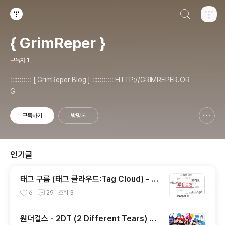
검색하기
티스토리
{ GrimReper }
구독자
1
::::::::::: [ GrimReper Blog ] ::::::::::: HTTP://GRIMREPER.OR
G
구독하기
방명록
신고하기 레이어
열기
인기글
태그 구름 (태그 클라우드:Tag Cloud) - 티
스토리(Tistory)블로그에 태그 구름 적용하
6
29
조회
3
기
원더걸스 - 2DT (2 Different Tears) 가