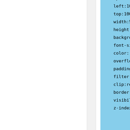
     left:10
     top:100
     width:5
     height
     backgr
     font-s
     color:
     overfl
     paddin
     filter
     clip:r
     border
     visibi
     z-index