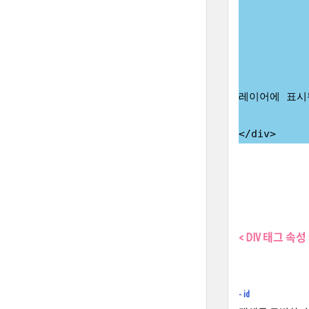
레이어에 표시
< DIV 태그 속성 
- id