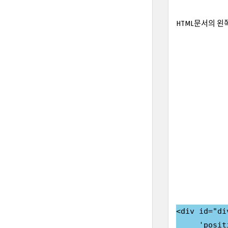
HTML문서의 
<div id="di
     'posit