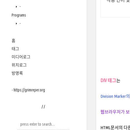
각종 언어 및 
-
Programs
-
홈
태그
미디어로그
위치로그
방명록
DIV 태그
는
- https://grimreper.org
Division Mark
/
/
웹브라우저가 보여
HTML문서의 다