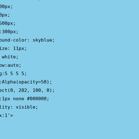
0px;

px;

00px;

:300px;

ound-color: skyblue;

ize: 11px;

 white;

ow:auto;

g:5 5 5 5;

:Alpha(opacity=50);

ect(0, 282, 100, 0);

:1px none #000000;

lity: visible;

:1'>
