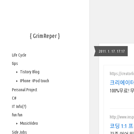
{ GrimReper }
2011. 1. 17. 17:17
Life Cycle
tips
Tistory Blog
https://creatorl
IPhone -IPod touch
크리에이터
Personal Project
100%무료!
C#
IT Info(?)
fun fun
http://www.inspi
MusicVideo
코딩 1:1
Side Jobs